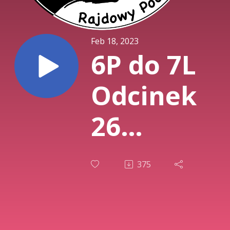
Feb 18, 2023
6P do 7L
Odcinek
26
Rajdowi
375
Ninja,
czyli